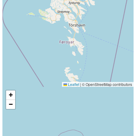
Leaflet
|
© OpenStreetMap contributors
+
−