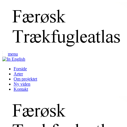
menu
Forside
Arter
Om projektet
Ny viden
Kontakt