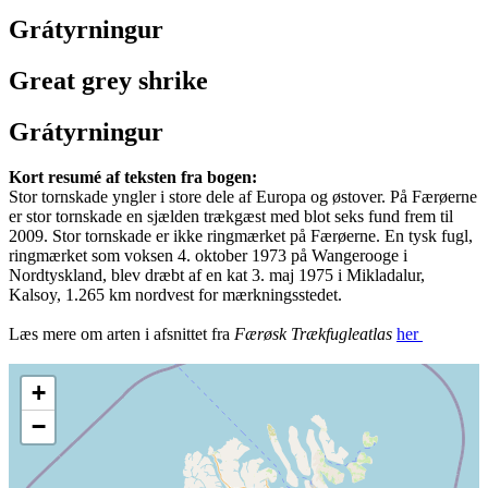
Grátyrningur
Great grey shrike
Grátyrningur
Kort resumé af teksten fra bogen:
Stor tornskade yngler i store dele af Europa og østover. På Færøerne
er stor tornskade en sjælden trækgæst med blot seks fund frem til
2009. Stor tornskade er ikke ringmærket på Færøerne. En tysk fugl,
ringmærket som voksen 4. oktober 1973 på Wangerooge i
Nordtyskland, blev dræbt af en kat 3. maj 1975 i Mikladalur,
Kalsoy, 1.265 km nordvest for mærkningsstedet.
Læs mere om arten i afsnittet fra
Færøsk Trækfugleatlas
her
+
−