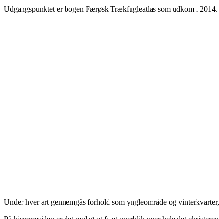
Udgangspunktet er bogen Færøsk Trækfugleatlas som udkom i 2014. H
Under hver art gennemgås forhold som yngleområde og vinterkvarter, 
På hjemmesiden er det muligt at få et overblik over hele det eksiste