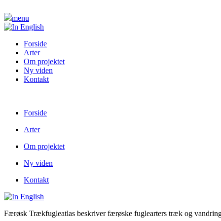
menu
Forside
Arter
Om projektet
Ny viden
Kontakt
Forside
Arter
Om projektet
Ny viden
Kontakt
Færøsk Trækfugleatlas beskriver færøske fuglearters træk og vandring