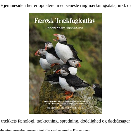
jemmesiden her er opdateret med seneste ringmærkningsdata, inkl. de
trækkets fænologi, trækretning, spredning, dødelighed og dødsårsager
rende ringmærkningsmateriale vedrørende Færøerne.