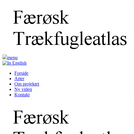
menu
Forside
Arter
Om projektet
Ny viden
Kontakt