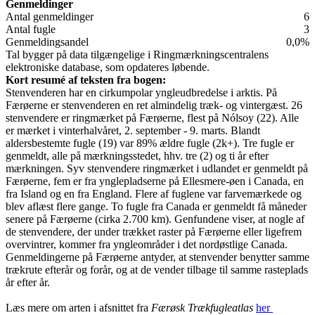
Genmeldinger
Antal genmeldinger
6
Antal fugle
3
Genmeldingsandel
0,0%
Tal bygger på data tilgængelige i Ringmærkningscentralens
elektroniske database, som opdateres løbende.
Kort resumé af teksten fra bogen:
Stenvenderen har en cirkumpolar yngleudbredelse i arktis. På
Færøerne er stenvenderen en ret almindelig træk- og vintergæst. 26
stenvendere er ringmærket på Færøerne, flest på Nólsoy (22). Alle
er mærket i vinterhalvåret, 2. september - 9. marts. Blandt
aldersbestemte fugle (19) var 89% ældre fugle (2k+). Tre fugle er
genmeldt, alle på mærkningsstedet, hhv. tre (2) og ti år efter
mærkningen. Syv stenvendere ringmærket i udlandet er genmeldt på
Færøerne, fem er fra ynglepladserne på Ellesmere-øen i Canada, en
fra Island og en fra England. Flere af fuglene var farvemærkede og
blev aflæst flere gange. To fugle fra Canada er genmeldt få måneder
senere på Færøerne (cirka 2.700 km). Genfundene viser, at nogle af
de stenvendere, der under trækket raster på Færøerne eller ligefrem
overvintrer, kommer fra yngleområder i det nordøstlige Canada.
Genmeldingerne på Færøerne antyder, at stenvender benytter samme
trækrute efterår og forår, og at de vender tilbage til samme rasteplads
år efter år.
Læs mere om arten i afsnittet fra
Færøsk Trækfugleatlas
her