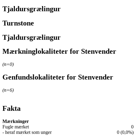
Tjaldursgrælingur
Turnstone
Tjaldursgrælingur
Mærkninglokaliteter for Stenvender
Leaflet
|
© OpenStreetMap contributors
(n=
0
)
+
Genfundslokaliteter for Stenvender
−
Leaflet
|
© OpenStreetMap contributors
(n=
6
)
+
−
Fakta
Mærkninger
Fugle mærket
0
- heraf mærket som unger
0 (0,0%)