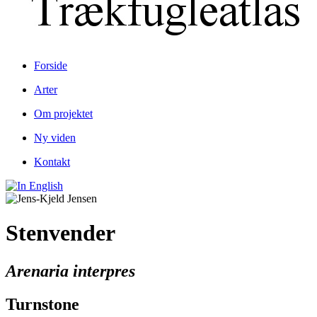
Forside
Arter
Om projektet
Ny viden
Kontakt
Stenvender
Arenaria interpres
Turnstone