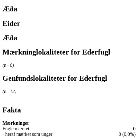
Æða
Eider
Æða
Mærkninglokaliteter for Ederfugl
Leaflet
|
© OpenStreetMap contributors
(n=
0
)
+
Genfundslokaliteter for Ederfugl
−
Leaflet
|
© OpenStreetMap contributors
(n=
12
)
+
−
Fakta
Mærkninger
Fugle mærket
0
- heraf mærket som unger
0 (0,0%)