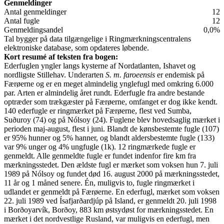
Genmeldinger
Antal genmeldinger
12
Antal fugle
12
Genmeldingsandel
0,0%
Tal bygger på data tilgængelige i Ringmærkningscentralens
elektroniske database, som opdateres løbende.
Kort resumé af teksten fra bogen:
Ederfuglen yngler langs kysterne af Nordatlanten, Ishavet og
nordligste Stillehav. Underarten
S. m. faroeensis
er endemisk på
Færøerne og er en meget almindelig ynglefugl med omkring 6.000
par. Arten er almindelig året rundt. Ederfugle fra andre bestande
optræder som trækgæster på Færøerne, omfanget er dog ikke kendt.
140 ederfugle er ringmærket på Færøerne, flest ved Sumba,
Suðuroy (74) og på Nólsoy (24). Fuglene blev hovedsaglig mærket i
perioden maj-august, flest i juni. Blandt de kønsbestemte fugle (107)
er 95% hunner og 5% hanner, og blandt aldersbestemte fugle (133)
var 9% unger og 4% ungfugle (1k). 12 ringmærkede fugle er
genmeldt. Alle genmeldte fugle er fundet indenfor fire km fra
mærkningsstedet. Den ældste fugl er mærket som voksen hun 7. juli
1989 på Nólsoy og fundet død 16. august 2000 på mærkningsstedet,
11 år og 1 måned senere. Én, muligvis to, fugle ringmærket i
udlandet er genmeldt på Færøerne. En ederfugl, mærket som voksen
22. juli 1989 ved Ísafjarðardjúp på Island, er genmeldt 20. juli 1998
i Borðoyarvík, Borðoy, 883 km østsydøst for mærkningsstedet. En
mærket i det nordvestlige Rusland, var muligvis en ederfugl, men