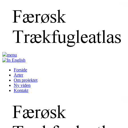
menu
Forside
Arter
Om projektet
Ny viden
Kontakt