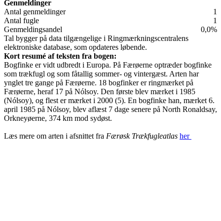
Genmeldinger
Antal genmeldinger
1
Antal fugle
1
Genmeldingsandel
0,0%
Tal bygger på data tilgængelige i Ringmærkningscentralens
elektroniske database, som opdateres løbende.
Kort resumé af teksten fra bogen:
Bogfinke er vidt udbredt i Europa. På Færøerne optræder bogfinke
som trækfugl og som fåtallig sommer- og vintergæst. Arten har
ynglet tre gange på Færøerne. 18 bogfinker er ringmærket på
Færøerne, heraf 17 på Nólsoy. Den første blev mærket i 1985
(Nólsoy), og flest er mærket i 2000 (5). En bogfinke han, mærket 6.
april 1985 på Nólsoy, blev aflæst 7 dage senere på North Ronaldsay,
Orkneyøerne, 374 km mod sydøst.
Læs mere om arten i afsnittet fra
Færøsk Trækfugleatlas
her