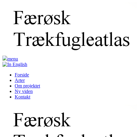
menu
Forside
Arter
Om projektet
Ny viden
Kontakt