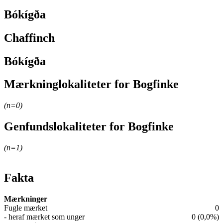
Bókígða
Chaffinch
Bókígða
Mærkninglokaliteter for Bogfinke
Leaflet
|
© OpenStreetMap contributors
(n=
0
)
+
Genfundslokaliteter for Bogfinke
−
Leaflet
|
© OpenStreetMap contributors
(n=
1
)
+
−
Fakta
Mærkninger
Fugle mærket
0
- heraf mærket som unger
0 (0,0%)