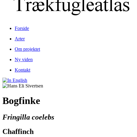
Forside
Arter
Om projektet
Ny viden
Kontakt
Bogfinke
Fringilla coelebs
Chaffinch